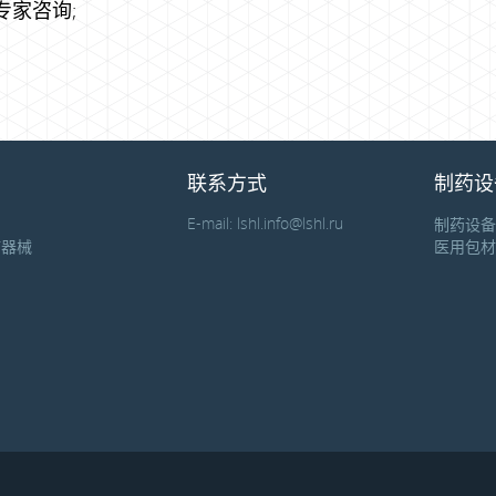
家咨询;
联系方式
制药设
E-mail:
lshl.info@lshl.ru
制药设备
疗器械
医用包材
剂